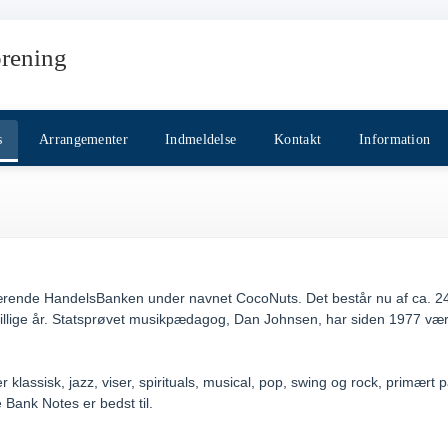
rening
s
Arrangementer
Indmeldelse
Kontakt
Information
ærende HandelsBanken under navnet CocoNuts. Det består nu af ca. 24 s
llige år. Statsprøvet musikpædagog, Dan Johnsen, har siden 1977 været
klassisk, jazz, viser, spirituals, musical, pop, swing og rock, primært p
 Bank Notes er bedst til.