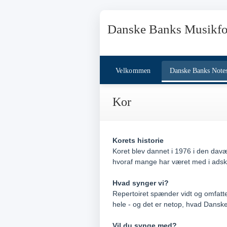
Danske Banks Musikfo
Velkommen
Danske Banks Note
Kor
Korets historie
Koret blev dannet i 1976 i den dav
hvoraf mange har været med i adski
Hvad synger vi?
Repertoiret spænder vidt og omfatter 
hele - og det er netop, hvad Danske
Vil du synge med?